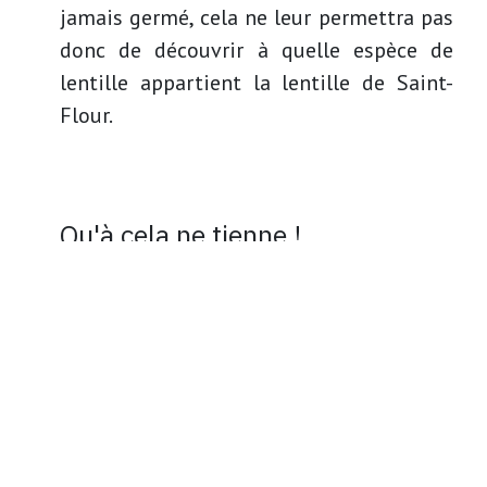
jamais germé, cela ne leur permettra pas
donc de découvrir à quelle espèce de
lentille appartient la lentille de Saint-
Flour.
Qu'à cela ne tienne !
Décidé, le maire de St-Flour envoie un
échantillon de ces graines à M. Bonnaud
professionnel travaillant à l'INRA,
l’Institut National de la Recherche
Agronomique et c'est en 2001 que l'on va
découvrir que la lentille de Saint-Flour
s'apparente à l'espèce "Flora".